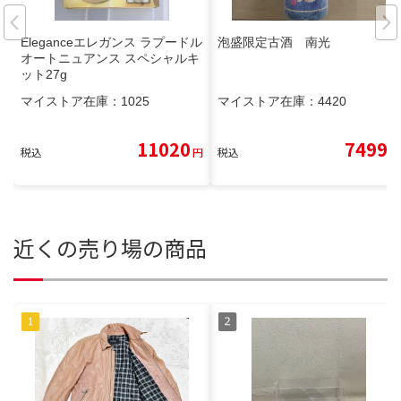
Eleganceエレガンス ラプードル
泡盛限定古酒 南光
オートニュアンス スペシャルキ
ット27g
マイストア在庫：
1025
マイストア在庫：
4420
11020
7499
税込
円
税込
円
近くの売り場の商品