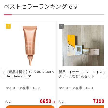
ベストセラーランキングです
【新品未開封】CLARINS Cou &
新品 イオナ エフ モイスト
Décolleté 75ml❤︎
クリームなど4点セット
マイストア在庫：
1853
マイストア在庫：
4281
6850
7199
税込
円
税込
円