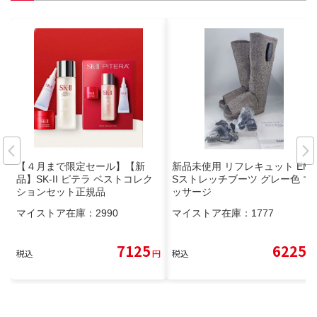
【４月まで限定セール】【新
新品未使用 リフレキュット EM
品】SK-II ピテラ ベストコレク
Sストレッチブーツ グレー色 マ
ションセット正規品
ッサージ
マイストア在庫：
2990
マイストア在庫：
1777
7125
6225
税込
円
税込
円