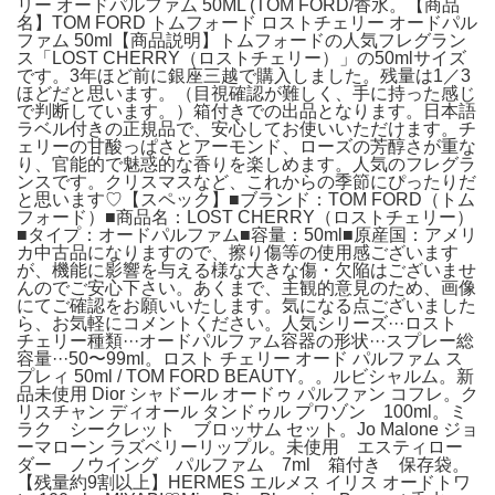
リー オードパルファム 50ML (TOM FORD/香水。【商品
名】TOM FORD トムフォード ロストチェリー オードパル
ファム 50ml【商品説明】トムフォードの人気フレグラン
ス「LOST CHERRY（ロストチェリー）」の50mlサイズ
です。3年ほど前に銀座三越で購入しました。残量は1／3
ほどだと思います。（目視確認が難しく、手に持った感じ
で判断しています。）箱付きでの出品となります。日本語
ラベル付きの正規品で、安心してお使いいただけます。チ
ェリーの甘酸っぱさとアーモンド、ローズの芳醇さが重な
り、官能的で魅惑的な香りを楽しめます。人気のフレグラ
ンスです。クリスマスなど、これからの季節にぴったりだ
と思います♡【スペック】■ブランド：TOM FORD（トム
フォード）■商品名：LOST CHERRY（ロストチェリー）
■タイプ：オードパルファム■容量：50ml■原産国：アメリ
カ中古品になりますので、擦り傷等の使用感ございます
が、機能に影響を与える様な大きな傷・欠陥はございませ
んのでご安心下さい。あくまで、主観的意見のため、画像
にてご確認をお願いいたします。気になる点ございました
ら、お気軽にコメントください。人気シリーズ···ロスト
チェリー種類···オードパルファム容器の形状···スプレー総
容量···50〜99ml。ロスト チェリー オード パルファム ス
プレィ 50ml / TOM FORD BEAUTY。。ルビシャルム。新
品未使用 Dior シャドール オードゥ パルファン コフレ。ク
リスチャン ディオール タンドゥル プワゾン 100ml。ミ
ラク シークレット ブロッサム セット。Jo Malone ジョ
ーマローン ラズベリーリップル。未使用 エスティロー
ダー ノウイング パルファム 7ml 箱付き 保存袋。
【残量約9割以上】HERMES エルメス イリス オードトワ