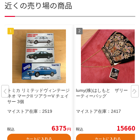
近くの売り場の商品
トミカ リミテッドヴィンテージ
lumy(株)はしもと ザリー パ
ネオ マークII ツアラーV チェイ
ーティーバッグ
サー 3個
マイストア在庫：
2519
マイストア在庫：
2417
6375
15660
税込
円
税込
円
カートに入れる
カートに入れる