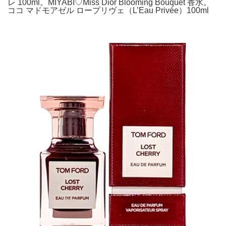
レ 100ml。MIYABI♡Miss Dior Blooming Bouquet 香水。
ココ マドモアゼル ロープリヴェ（L’Eau Privée）100ml