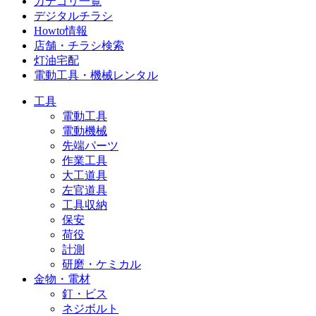
カテゴリ一覧
デジタルチラシ
Howto情報
店舗・チラシ検索
灯油宅配
電動工具・機械レンタル
工具
電動工具
電動機械
先端パーツ
作業工具
大工道具
左官道具
工具収納
保安
荷役
計測
研磨・ケミカル
金物・電材
釘・ビス
ネジボルト