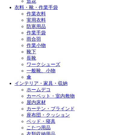
造花
衣料・靴・作業手袋
作業衣料
実用衣料
防寒用品
作業手袋
雨合羽
作業小物
靴下
長靴
ワークシューズ
一般靴、小物
傘
インテリア・家具・収納
ホームデコ
カーペット・室内敷物
屋内床材
カーテン・ブラインド
座布団・クッション
ベッド・寝具
こたつ用品
衣類収納用品