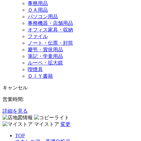
事務用品
ＯＡ用品
パソコン用品
事務機器・店舗用品
オフィス家具・収納
ファイル
ノート・伝票・封筒
慶弔・賞状用品
筆記・学童用品
ルーペ・拡大鏡
喫煙具
ＤＩＹ書籍
キャンセル
営業時間:
詳細を見る
マイストア
変更
TOP