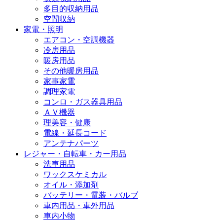
多目的収納用品
空間収納
家電・照明
エアコン・空調機器
冷房用品
暖房用品
その他暖房用品
家事家電
調理家電
コンロ・ガス器具用品
ＡＶ機器
理美容・健康
電線・延長コード
アンテナパーツ
レジャー・自転車・カー用品
洗車用品
ワックスケミカル
オイル・添加剤
バッテリー・電装・バルブ
車内用品・車外用品
車内小物