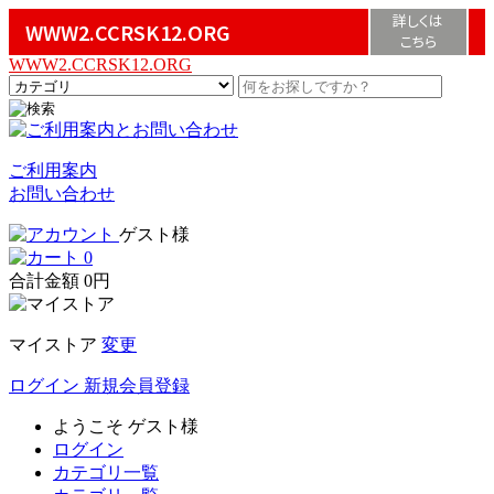
詳しくは
WWW2.CCRSK12.ORG
こちら
WWW2.CCRSK12.ORG
ご利用案内
お問い合わせ
ゲスト様
0
合計金額
0円
マイストア
変更
ログイン
新規会員登録
ようこそ
ゲスト様
ログイン
カテゴリ一覧