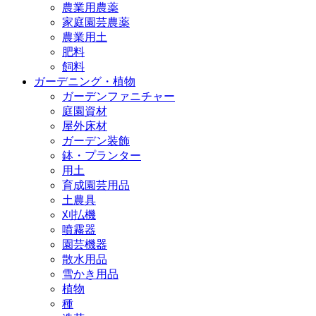
農業用農薬
家庭園芸農薬
農業用土
肥料
飼料
ガーデニング・植物
ガーデンファニチャー
庭園資材
屋外床材
ガーデン装飾
鉢・プランター
用土
育成園芸用品
土農具
刈払機
噴霧器
園芸機器
散水用品
雪かき用品
植物
種