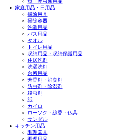
魚・爬虫類用品
家庭用品・日用品
掃除用具
掃除容器
洗濯用品
バス用品
タオル
トイレ用品
収納用品・収納保護用品
住居洗剤
洗濯洗剤
台所用品
芳香剤・消臭剤
防虫剤・除湿剤
殺虫剤
紙
カイロ
ローソク・線香・仏具
サンダル
キッチン用品
調理器具
調理用品