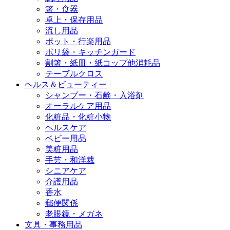
箸・食器
卓上・保存用品
流し用品
ポット・行楽用品
ポリ袋・キッチンガード
割箸・紙皿・紙コップ他消耗品
テーブルクロス
ヘルス＆ビューティー
シャンプー・石鹸・入浴剤
オーラルケア用品
化粧品・化粧小物
ヘルスケア
ベビー用品
美粧用品
手芸・和洋裁
シニアケア
介護用品
香水
郵便関係
老眼鏡・メガネ
文具・事務用品