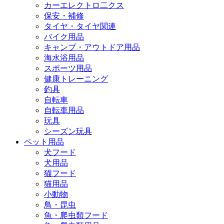
カーエレクトロ二クス
保安・補修
タイヤ・タイヤ関連
バイク用品
キャンプ・アウトドア用品
海水浴用品
スポーツ用品
健康トレーニング
釣具
自転車
自転車用品
玩具
シーズン玩具
ペット用品
犬フード
犬用品
猫フード
猫用品
小動物
鳥・昆虫
魚・爬虫類フード