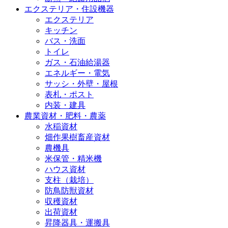
エクステリア・住設機器
エクステリア
キッチン
バス・洗面
トイレ
ガス・石油給湯器
エネルギー・電気
サッシ・外壁・屋根
表札・ポスト
内装・建具
農業資材・肥料・農薬
水稲資材
畑作果樹畜産資材
農機具
米保管・精米機
ハウス資材
支柱（栽培）
防鳥防獣資材
収穫資材
出荷資材
昇降器具・運搬具