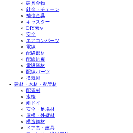
建具金物
針金・チェーン
補強金具
キャスター
DIY素材
安全
エアコンパーツ
電線
配線部材
配線結束
電設資材
配線パーツ
換気扇
建材・木材・配管材
配管材
水栓
雨ドイ
安全・足場材
屋根・外壁材
構造鋼材
ドア窓・建具