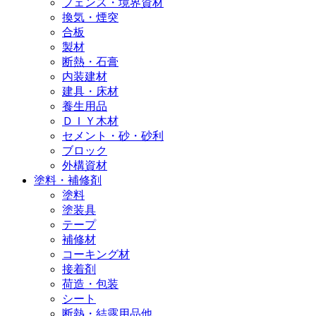
フェンス・境界資材
換気・煙突
合板
製材
断熱・石膏
内装建材
建具・床材
養生用品
ＤＩＹ木材
セメント・砂・砂利
ブロック
外構資材
塗料・補修剤
塗料
塗装具
テープ
補修材
コーキング材
接着剤
荷造・包装
シート
断熱・結露用品他