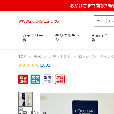
おかげさまで開設25
WWW2.CCRSK12.ORG
カテゴリ一
デジタルチラ
Howto情
覧
シ
報
TOP
香水
ボディミスト
ロクシタン ラベンダー
(2802)