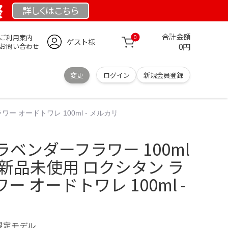
祭
詳しくは
こちら
合計金額
ご利用案内
0
ゲスト様
0円
お問い合わせ
変更
ログイン
新規会員登録
 オードトワレ 100ml - メルカリ
ベンダーフラワー 100ml
新品未使用 ロクシタン ラ
 オードトワレ 100ml -
 限定モデル