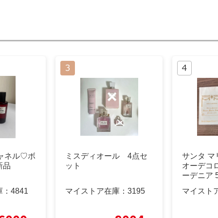
シャネル♡ボ
ミスディオール 4点セ
サンタ 
新品
ット
オーデコロ
ーデニア 5
水
庫：
4841
マイストア在庫：
3195
マイスト