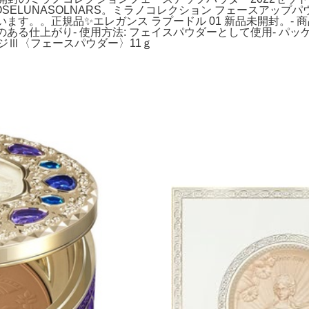
SELUNASOLNARS。ミラノコレクション フェースアップパウ
ます。。正規品✨エレガンス ラプードル 01 新品未開封。- 
長: 透明感のある仕上がり- 使用方法: フェイスパウダーとして使用
ジⅢ〈フェースパウダー〉11ｇ