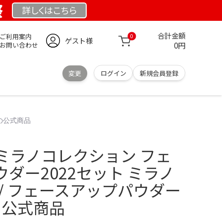
祭
詳しくは
こちら
合計金額
ご利用案内
0
ゲスト様
0円
お問い合わせ
変更
ログイン
新規会員登録
の公式商品
ミラノコレクション フェ
ダー2022セット ミラノ
/ フェースアップパウダー
トの公式商品