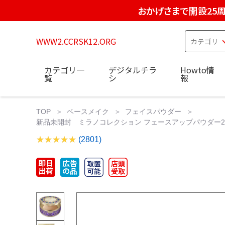
おかげさまで開設25
WWW2.CCRSK12.ORG
カテゴリ一
デジタルチラ
Howto情
覧
シ
報
TOP
ベースメイク
フェイスパウダー
新品未開封 ミラノコレクション フェースアップパウダー202
(2801)