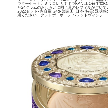
ウダーセット。ミラコレカネボウKANEBO資生堂KO
た24グラムのおしろいに同じ量のレフィルが付いてい
2022セット- 内容量: 24g- 製造国: 日本- 特
慮ください。クレドポーボーテ パレットヴィンテー