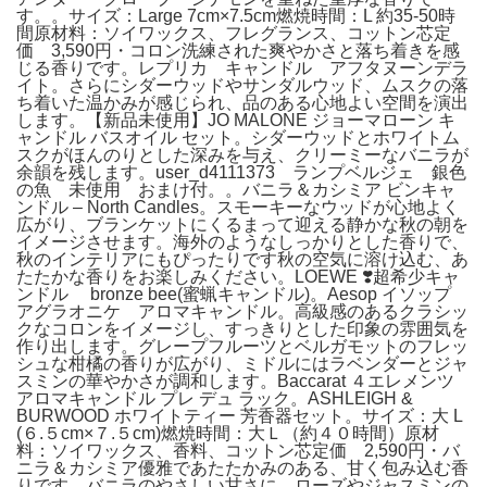
す。。サイズ：Large 7cm×7.5cm燃焼時間：L 約35-50時
間原材料：ソイワックス、フレグランス、コットン芯定
価 3,590円・コロン洗練された爽やかさと落ち着きを感
じる香りです。レプリカ キャンドル アフタヌーンデラ
イト。さらにシダーウッドやサンダルウッド、ムスクの落
ち着いた温かみが感じられ、品のある心地よい空間を演出
します。【新品未使用】JO MALONE ジョーマローン キ
ャンドル バスオイル セット。シダーウッドとホワイトム
スクがほんのりとした深みを与え、クリーミーなバニラが
余韻を残します。user_d4111373 ランプベルジェ 銀色
の魚 未使用 おまけ付。。バニラ＆カシミア ビンキャ
ンドル – North Candles。スモーキーなウッドが心地よく
広がり、ブランケットにくるまって迎える静かな秋の朝を
イメージさせます。海外のようなしっかりとした香りで、
秋のインテリアにもぴったりです秋の空気に溶け込む、あ
たたかな香りをお楽しみください。LOEWE ❣️超希少キャ
ンドル bronze bee(蜜蝋キャンドル)。Aesop イソップ
アグラオニケ アロマキャンドル。高級感のあるクラシッ
クなコロンをイメージし、すっきりとした印象の雰囲気を
作り出します。グレープフルーツとベルガモットのフレッ
シュな柑橘の香りが広がり、ミドルにはラベンダーとジャ
スミンの華やかさが調和します。Baccarat ４エレメンツ
アロマキャンドル プレ デュ ラック。ASHLEIGH &
BURWOOD ホワイトティー 芳香器セット。サイズ：大 L
(６.５cm×７.５cm)燃焼時間：大Ｌ（約４０時間）原材
料：ソイワックス、香料、コットン芯定価 2,590円・バ
ニラ＆カシミア優雅であたたかみのある、甘く包み込む香
りです。バニラのやさしい甘さに、ローズやジャスミンの