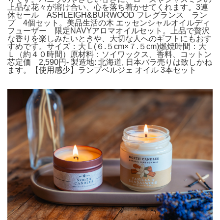
上品な花々が溶け合い、心を落ち着かせてくれます。3連
休セール ASHLEIGH&BURWOOD フレグランス ラン
プ 4個セット。美品生活の木 エッセンシャルオイルディ
フューザー 限定NAVYアロマオイルセット。上品で贅沢
な香りを楽しみたいときや、大切な人へのギフトにもおす
すめです。サイズ：大 L (６.５cm×７.５cm)燃焼時間：大
Ｌ（約４０時間）原材料：ソイワックス、香料、コットン
芯定価 2,590円- 製造地: 北海道, 日本バラ売りは致しかね
ます。【使用感少】ランプベルジェ オイル 3本セット