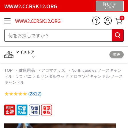
詳しくは
WWW2.CCRSK12.ORG
こちら
0
WWW2.CCRSK12.ORG
マイストア
変更
TOP
健康用品
アロマグッズ
North candles ノースキャン
ドル 3つ バニラ & サンダルウッド アロマソイキャンドル ノース
キャンドル
(2812)