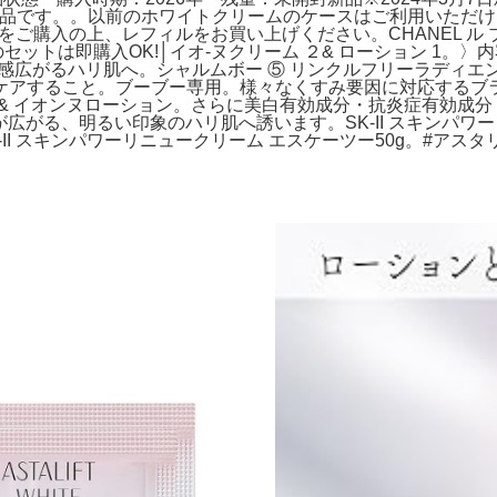
新製品です。。以前のホワイトクリームのケースはご利用いただ
本体をご購入の上、レフィルをお買い上げください。CHANEL ル
ットは即購入OK!│イオ-ヌクリーム ２& ローション 1。
広がるハリ肌へ。シャルムボー ⑤ リンクルフリーラディエンスク
ケアすること。ブーブー専用。様々なくすみ要因に対応するブ
 & イオンヌローション。さらに美白有効成分・抗炎症有効成分・
広がる、明るい印象のハリ肌へ誘います。SK-II スキンパワー
SK-II スキンパワーリニュークリーム エスケーツー50g。#