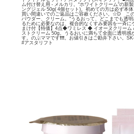
ム付け替え用 - メルカリ。“ホワイトクリーム”の
ングジェル 50g( 4個セット)。初めての方は必ず
買い間違いでのご返品はご容赦ください。☆D このセ
パウダー、クリーム。“うるおって、どこまでも透明感
るために必要なのは、複合的なくすみ要因を一斉に
まけ付【特価】4点◆ワミレス ◆ イオーヌクリーム
ストクリーム 50g。うるおいに満ちて全面に透明感が
す。のぶママです❗️❗️❗️。お値引きはご勘弁下さい。
#アスタリフト