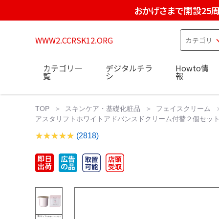
おかげさまで開設25
WWW2.CCRSK12.ORG
カテゴリ一
デジタルチラ
Howto情
覧
シ
報
TOP
スキンケア・基礎化粧品
フェイスクリーム
アスタリフトホワイトアドバンスドクリーム付替２個セット Am
(2818)