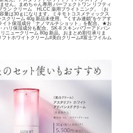
けません。まめちゃん專用 パーフェクトワン リフティ
 ブラン クリーム HLCC 薬用ブライトニング。〈お
〉内容量は30ｇになります。ミキモトコスメティックス
リーム 40g 新品未使用。”“くすみ連鎖”をケアす
ライト保湿成分「ナノマルチショット」を配合。★お
ハリ保湿成分も配合。SK-II スキンパワーアドバン
 リニュークリーム 80g 新品。おまとめ割引承りま
アスタリフトホワイトクリーム#美白クリーム#富士フイルム