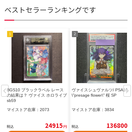
ベストセラーランキングです
BGS10 ブラックラベル レース
ヴァイスシュヴァルツ/ PSA10
の結果は？ ヴァイス ホロライブ
\"presage flower\" 桜 SP
sb59
マイストア在庫：
2073
マイストア在庫：
3834
24915
136800
税込
円
税込
円