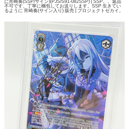
に宵崎奏(SSP/サイン)(PJS/S91-082SSP) | SSP。。返品
不可です、丁寧に梱包してお送りします。SSP 生きてい
るように 宵崎奏(サイン入り) 販売 | プロジェクトセカイ。