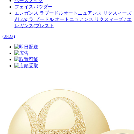
ベースメイク
フェイスパウダー
エレガンス ラプードルオートニュアンス リクスィーズ
Ⅷ 27g ラ プードル オートニュアンス リクスィーズ / エ
レガンス(プレスト
(2823)