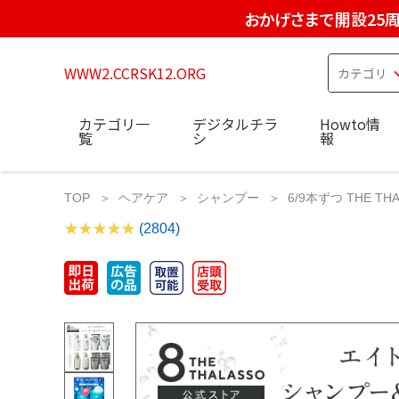
おかげさまで開設25
WWW2.CCRSK12.ORG
カテゴリ一
デジタルチラ
Howto情
覧
シ
報
TOP
ヘアケア
シャンプー
6/9本ずつ THE 
(2804)