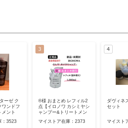
スターゼ ク
®️様 おまとめ レフィル2
ダヴィネ
ソワンドフ
点【イロノワ カシミヤシ
セット
トメント
ャンプー&トリートメン
ト】
庫：
3523
マイストア在庫：
2373
マイスト