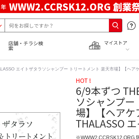
WWW2.CCRSK12.ORG 創業
周年
マイストア
店舗・チラシ検
索
THALASSO エイトザタラソシャンプー トリートメント 楽天市場】【ヘアケア6
HOT !
6/9本ずつ TH
ソシャンプー
場】【ヘアケア
THALASSO 
※WWW2.CCRSK12.ORG