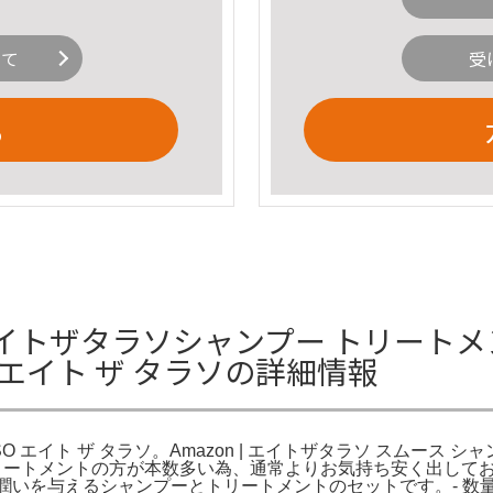
いて
受
る
SSO エイトザタラソシャンプー トリー
SO エイト ザ タラソの詳細情報
SSO エイト ザ タラソ。Amazon | エイトザタラソ スムース
トリートメントの方が本数多い為、通常よりお気持ち安く出して
に潤いを与えるシャンプーとトリートメントのセットです。- 数量: シ