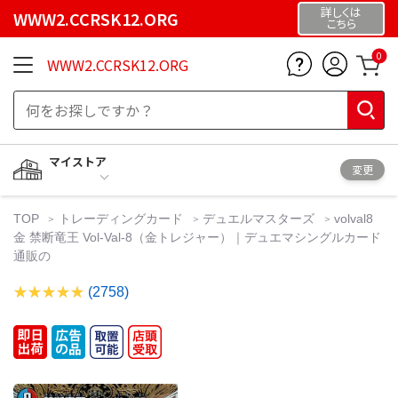
詳しくは
WWW2.CCRSK12.ORG
こちら
0
WWW2.CCRSK12.ORG
マイストア
変更
TOP
トレーディングカード
デュエルマスターズ
volval8
金 禁断竜王 Vol-Val-8（金トレジャー）｜デュエマシングルカード
通販の
(2758)