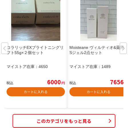
コラリッチEXブライトニングリ
Moisteane ヴィルティオ&薬用S
フト55g×２個セット
Sジェル2点セット
マイストア在庫：
4650
マイストア在庫：
1489
6000
7656
税込
円
税込
円
カートに入れる
カートに入れる
このカテゴリをもっと見る