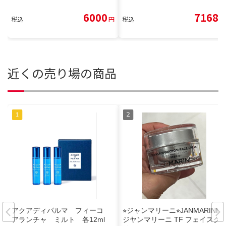
6000
7168
税込
円
税込
円
近くの売り場の商品
アクアディパルマ フィーコ
⭐︎ジャンマリーニ⭐︎JANMARINI⭐︎
アランチャ ミルト 各12ml
ジヤンマリーニ TF フェイスク