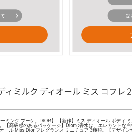
いて
受
る
ィミルク ディオール ミス コフレ 202
ク ブルーミング ブーケ。DIOR】 【新作】ミス ディオール ボデ
EDP&。【高級感のあるパッケージ】Diorの香水は、エレガン
オール Miss Dior フレグランス ミニチュア 3種類。【