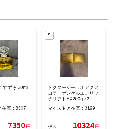
すずろ 30ml
ドクターシーラボアクア
コラーゲンゲルエンリッ
チリフトEX200g ×2
ア在庫：
3307
マイストア在庫：
3199
7350
10324
円
円
税込