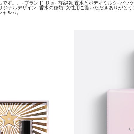
。- ブランド: Dior- 内容物: 香水とボディミルク- パッケ
ナルデザイン- 香水の種類: 女性用ご覧いただきありがとうございます。Ca
シャルム。