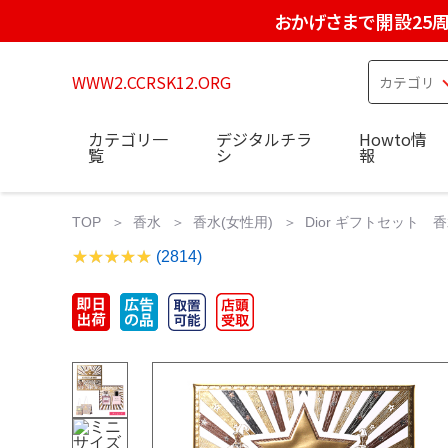
おかげさまで開設25
WWW2.CCRSK12.ORG
カテゴリ一
デジタルチラ
Howto情
覧
シ
報
TOP
香水
香水(女性用)
Dior ギフトセット 
(2814)