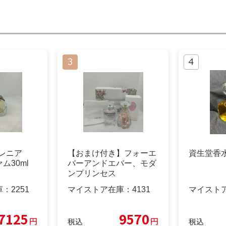
バレニア
【おまけ付き】フォーエ
資生堂香水 
ム30ml
バーアンドエバー、モダ
ンプリンセス
庫：
2251
マイストア在庫：
4131
マイスト
7125
9570
円
円
税込
税込