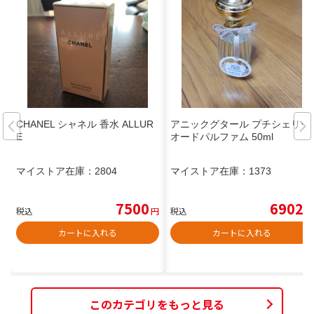
CHANEL シャネル 香水 ALLUR
アニックグタール プチシェリー
E
オードパルファム 50ml
マイストア在庫：
2804
マイストア在庫：
1373
7500
6902
税込
円
税込
円
カートに入れる
カートに入れる
このカテゴリをもっと見る