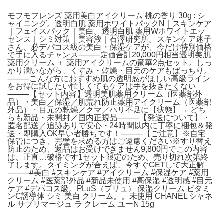
モフモフレンズ 薬用美白アイクリーム 桃の香り 30g : シ
ャイニング。透明白肌 薬用ホワイトパックN｜スキンケア
｜フェイスパック｜美白。透明白肌 薬用Wホワイトエッ
センス｜シミ対策｜美容液｜石澤研究所。スキンケア迷子
さん、必デパコス級の美白・保湿ケアが、今だけ特別価格
で手に入るチャンス⸻定価合計20,000円相当透明美肌
薬用クリーム ＋ 薬用アイクリームの豪華2点セット。しっ
かり潤いながら、くすみ・乾燥・目元のケアもばっちり。
⸻こんな方におすすめ肌の透明感がほしい高級ライン
をお得に試したい忙しくてもケアは手を抜きたくない
⸻【セット内容】透明美肌薬用クリーム（医薬部外
品）・美白／保湿／肌荒れ防止薬用アイクリーム（医薬部
外品）・目元の乾燥／クマ／ハリ不足に【状態】→ どち
らも新品・未開封／国内正規品⸻【発送について】・
匿名配送／追跡ありで安心・24時間以内に丁寧に梱包＆発
送・即購入OK早い者勝ちです！⸻【ご注意】※自宅
保管につき、完璧を求める方はご遠慮ください※すり替え
防止のため、返品はお受けできません9,800円でこの内容
は、正直…破格です1セット限定のため、売り切れ次第終
了します。タイミングが合えば、今すぐGETして大正解
⸻#美白 #スキンケア #アイクリーム #保湿ケア #薬用
クリーム #医薬部外品 #新品未使用 #高保湿 #透明感 #目元
ケア #デパコス級。PLuS（プリュ） 保湿クリーム ビタミ
ンC誘導体 シミ 美白 クリーム。。未使用 CHANEL シャネ
ル サブリマージュ ラ クレーム ユーN 15g