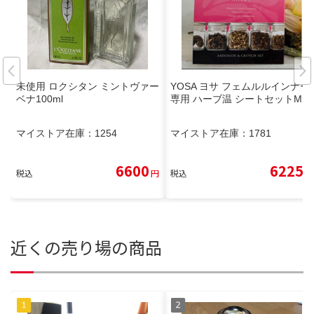
未使用 ロクシタン ミントヴァー
YOSA ヨサ フェムルルインナー
ベナ100ml
専用 ハーブ温 シートセットM
マイストア在庫：
1254
マイストア在庫：
1781
6600
6225
税込
円
税込
円
近くの売り場の商品