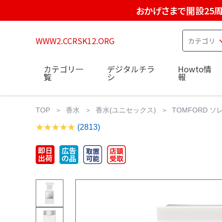
おかげさまで開設25
WWW2.CCRSK12.ORG
カテゴリ一
デジタルチラ
Howto情
覧
シ
報
TOP
香水
香水(ユニセックス)
TOMFORD ソ
(2813)