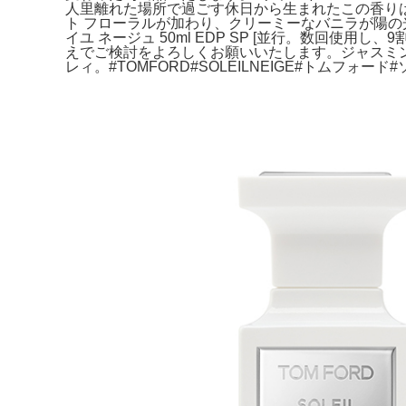
人里離れた場所で過ごす休日から生まれたこの香り
ト フローラルが加わり、クリーミーなバニラが陽の光の
イユ ネージュ 50ml EDP SP [並行。数回使用し
えでご検討をよろしくお願いいたします。ジャスミン
レィ。#TOMFORD#SOLEILNEIGE#トムフォー