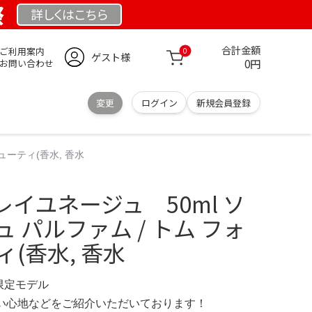
祭
詳しくは
こちら
合計金額
ご利用案内
0
ゲスト様
0円
お問い合わせ
変更
ログイン
新規会員登録
ューティ(香水, 香水
ソレイユネージュ 50ml ソ
 パルファム / トム フォ
ィ(香水, 香水
 限定モデル
の使い心地などをご紹介いただいております！