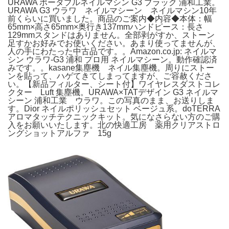
URAWA ポータブルネイルマシン G3 ブラック 浦和工業。
URAWA G3 ウラワ ネイルマシーン ネイルマシン10年
前くらいに買いました。商品のご案内◆内容◆本体：幅
65mm×高さ65mm×奥行き137mmハンドピース：長さ
129mmスタンドはありません。全部剥がすか、ストーン
足すかお好みでお使いください。あまり使ってませんが、
人の手にわたった中古品です。。Amazon.co.jp: ネイルマ
シン ウラワ-G3 浦和 プロ用 ネイルマシーン。動作確認済
みです。。kasane集塵機 ネイル集塵機。周りにストー
ンを貼って、ハゲてきてしまってますが、ご容赦くださ
い。【新品フィルター、シート付】ワイヤレスダストコレ
クター Luft 集塵機。URAWA×TATデザイン G3 ネイルマ
シーン 浦和工業 ウラワ。この写真のまま、お送りしま
す。Dior ネイルポリッシュセット ベージュ系。doTERRA
アロマタッチテクニックキット。気になさらない方のご購
入をお願いいたします。北の快適工房 薬用クリアストロ
ングショットアルファ 15g