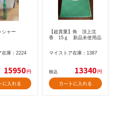
ッシャー
【超貴重】角 頂上沈
香 15ｇ 新品未使用品
ア在庫：
2224
マイストア在庫：
1387
15950
13340
円
円
税込
トに入れる
カートに入れる