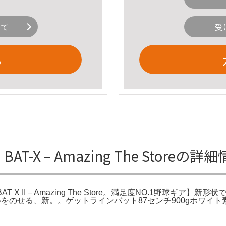
いて
受
る
T-X – Amazing The Storeの詳
T LINE BAT X II – Amazing The Store。満足度NO.1野
！ボールをのせる、新。。ゲットラインバット87センチ900gホワ