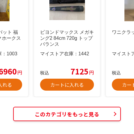
バット 福
ビヨンドマックス メガキ
ワニクラ
クホークス
ング2 84cm 720g トップ
バランス
庫：
1003
マイストア在庫：
1442
マイスト
6960
7125
円
円
税込
税込
入れる
カートに入れる
カー
このカテゴリをもっと見る