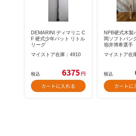
DEMARINI ディマリニ C
NPB硬式木製
F 硬式少年バット リトル
岡ソフトバン
リーグ
嶺井博希選手
マイストア在庫：
4910
マイストア在
6375
円
税込
税込
カートに入れる
カートに