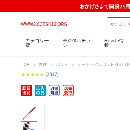
おかげさまで開設25
WWW2.CCRSK12.ORG
カテゴリ一
デジタルチラ
Howto情
覧
シ
報
TOP
野球
バット
ゲットラインバット GET LINE BA
(2817)