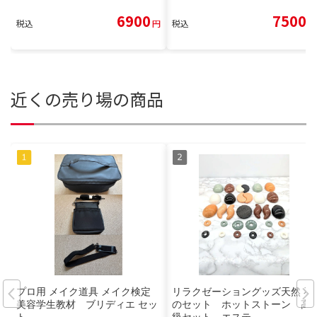
6900
7500
税込
円
税込
円
近くの売り場の商品
プロ用 メイク道具 メイク検定
リラクゼーショングッズ天然 石
美容学生教材 ブリディエ セッ
のセット ホットストーン 高