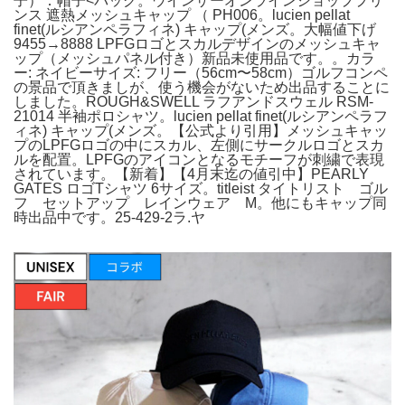
子）：帽子<バッグ。ウインザーオンラインショッププリ
ンス 遮熱メッシュキャップ （ PH006。lucien pellat
finet(ルシアンペラフィネ) キャップ(メンズ。大幅値下げ
9455→8888 LPFGロゴとスカルデザインのメッシュキャ
ップ（メッシュパネル付き）新品未使用品です。。カラ
ー: ネイビーサイズ: フリー（56cm〜58cm）ゴルフコンペ
の景品で頂きましが、使う機会がないため出品することに
しました。ROUGH&SWELL ラフアンドスウェル RSM-
21014 半袖ポロシャツ。lucien pellat finet(ルシアンペラフ
ィネ) キャップ(メンズ。【公式より引用】メッシュキャッ
プのLPFGロゴの中にスカル、左側にサークルロゴとスカ
ルを配置。LPFGのアイコンとなるモチーフが刺繍で表現
されています。【新着】【4月末迄の値引中】PEARLY
GATES ロゴTシャツ 6サイズ。titleist タイトリスト ゴル
フ セットアップ レインウェア M。他にもキャップ同
時出品中です。25-429-2ラ.ヤ