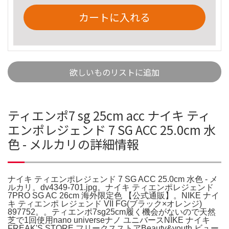
カートに入れる
欲しいものリストに追加
ティエンポ7 sg 25cm acc ナイキ ティ
エンポレジェンド 7 SG ACC 25.0cm 水
色 - メルカリの詳細情報
ナイキ ティエンポレジェンド 7 SG ACC 25.0cm 水色 - メ
ルカリ。dv4349-701.jpg。ナイキ ティエンポレジェンド
7PRO SG AC 26cm 海外限定色 【公式通販】。NIKE ナイ
キ ティエンポ レジェンド VII FG(ブラック×オレンジ)
897752。。ティエンポ7sg25cm履く機会がないので天然
芝で1回使用nano universeナノ ユニバースNIKE ナイキ
FREAK'S STORE フリークスストアBeauty&youth ビュー