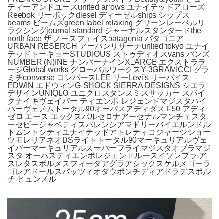
ティーアンドユースunited arrows ユナイテッドアローズ
Reebok リーボックdiesel ディーゼルships シップス
beams ビームズgreen label relaxing グリーンレーベルリ
ラクシングjournal standard ジャーナルスタンダードthe
north face ザ ノースフェイスpatagonia パタゴニア
URBAN RESERCH アーバンリサーチunited tokyo ユナイ
テッドトーキョーSTUDIOUS ストゥディオスvans バンズ
NUMBER (N)INE ナンバーナインXLARGE エクストララ
ージGlobal works グローバルワークスY-3GRAMICCI グラ
ミチconverse コンバースLEE リーLevi's リーバイス
EDWIN エドウィンG-SHOCK SIERRA DESIGNS シエラ
デザインUNIQLO ユニクロスタンスミスサッカー スパイ
クナイキヴェイパー ティエンポ レジェンドマジスタハイ
パーヴェノムトータル90オーパスアディダス F50 アディ
ゼロ エース エックスバルセロナアーセナルマンチェスタ
ーセビージャベティスバレンシアマドリーバイエルンドル
トムントシティユナイテッドアトレティコジャージショー
ツモレリアネオDSライトトータル90マーキュリアルヴェ
イパーマーキュリアルスーパーフライマジスタオブラマジ
スタ オーパスティエンポレジェンドルースイソンブラ ア
スレタスボルメスフィーダアグラアシックスケルメゴーラ
ゴレアドールスパッツィオダウポンチディアドラデスポル
チ ヒュンメル