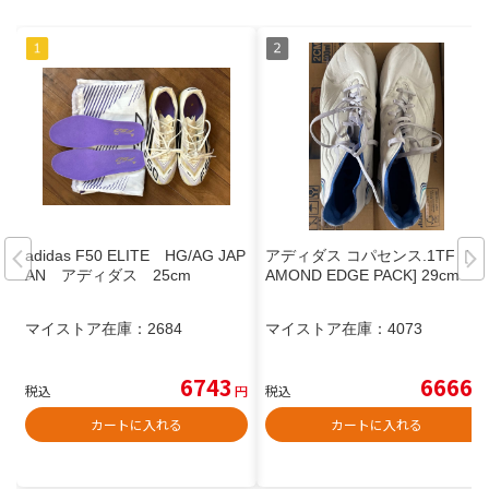
adidas F50 ELITE HG/AG JAP
アディダス コパセンス.1TF［DI
AN アディダス 25cm
AMOND EDGE PACK] 29cm
マイストア在庫：
2684
マイストア在庫：
4073
6743
6666
税込
円
税込
円
カートに入れる
カートに入れる