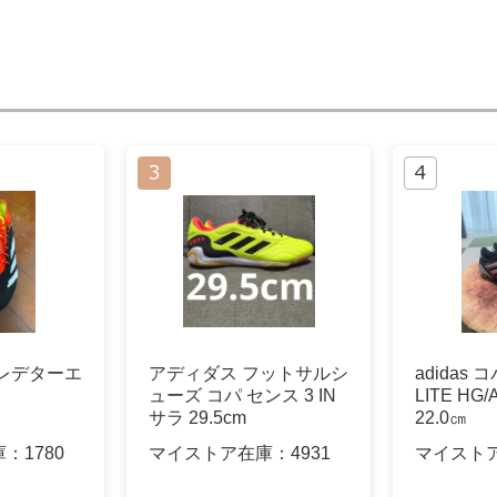
レデターエ
アディダス フットサルシ
adidas 
ューズ コパ センス 3 IN
LITE H
サラ 29.5cm
22.0㎝
庫：
1780
マイストア在庫：
4931
マイスト