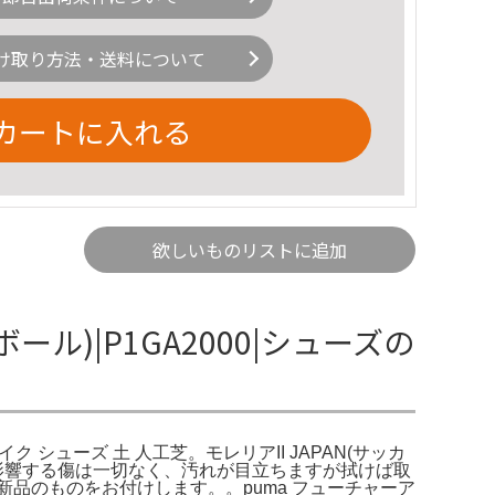
け取り方法・送料について
カートに入れる
欲しいものリストに追加
ール)|P1GA2000|シューズの
パイク シューズ 土 人工芝。モレリアII JAPAN(サッカ
に影響する傷は一切なく、汚れが目立ちますが拭けば取
の新品のものをお付けします。。puma フューチャーア