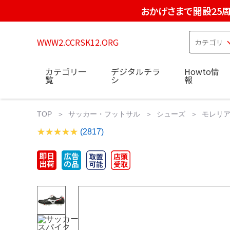
おかげさまで開設25
WWW2.CCRSK12.ORG
カテゴリ一
デジタルチラ
Howto情
覧
シ
報
TOP
サッカー・フットサル
シューズ
モレリア2
(2817)