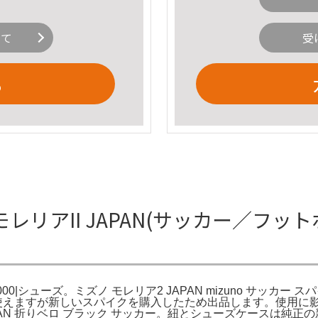
いて
受
る
リアII JAPAN(サッカー／フットボ
000|シューズ。ミズノ モレリア2 JAPAN mizuno サッカー ス
だまだ使えますが新しいスパイクを購入したため出品します。使用
JAPAN 折りベロ ブラック サッカー。紐とシューズケースは純正