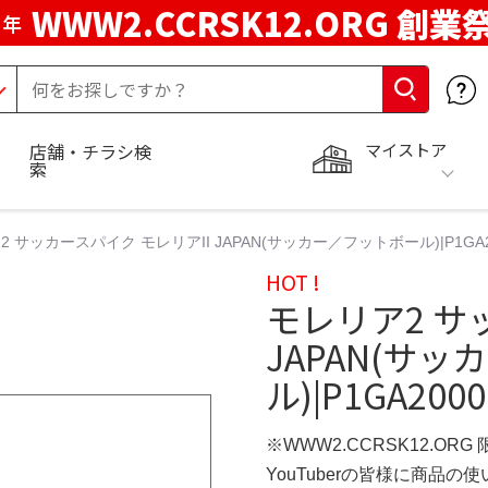
WWW2.CCRSK12.ORG 創業
周年
マイストア
店舗・チラシ検
索
 サッカースパイク モレリアII JAPAN(サッカー／フットボール)|P1GA
HOT !
モレリア2 サ
JAPAN(サ
ル)|P1GA20
※WWW2.CCRSK12.ORG
YouTuberの皆様に商品