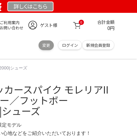
祭
詳しくは
こちら
合計金額
ご利用案内
0
ゲスト様
0円
お問い合わせ
変更
ログイン
新規会員登録
2000|シューズ
ッカースパイク モレリアII
ッカー／フットボー
00|シューズ
 限定モデル
の使い心地などをご紹介いただいております！