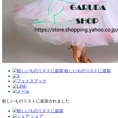
欲しいものリストに追加
欲しいものリストに追加されました
シェア