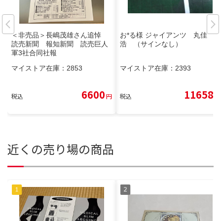
＜非売品＞長嶋茂雄さん追悼
お*る様 ジャイアンツ 丸佳
読売新聞 報知新聞 読売巨人
浩 （サインなし）
軍3社合同社報
マイストア在庫：
2853
マイストア在庫：
2393
6600
11658
税込
円
税込
円
近くの売り場の商品